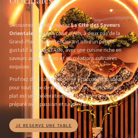
Découvrez ou redécouvrez
La Cité des Saveurs
Orientales
en plein cœur d’Ath, à deux pas de la
Grand-Place. Notre restaurant offre un périple
gustatif à travers l’Asie, avec une cuisine riche en
saveurs authentiques et en créations culinaires
exquises.
Profitez d’un cadre moderne et accueillant, idéal
pour tout type de rencontres. Chez nous, chaque
plat est une célébration des traditions asiatiques,
préparé avec passion et savoir-faire.
JE RESERVE UNE TABLE