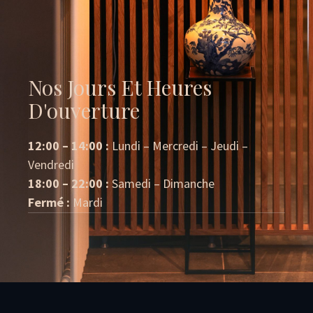
Nos Jours Et Heures
D'ouverture
12:00 – 14:00 :
Lundi – Mercredi – Jeudi –
Vendredi
18:00 – 22:00 :
Samedi – Dimanche
Fermé :
Mardi